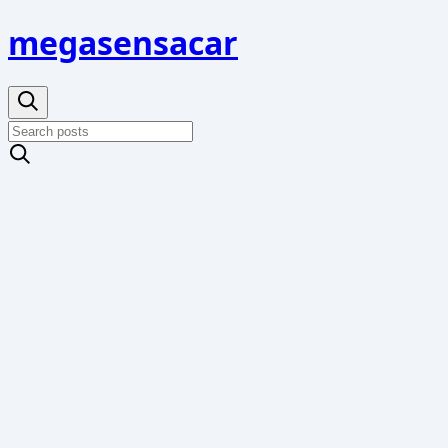
megasensacar