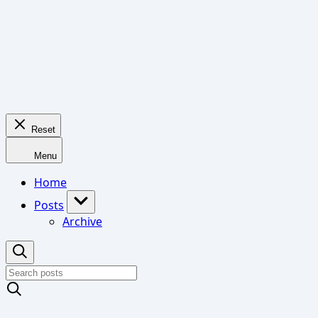
Reset
Menu
Home
Posts
Archive